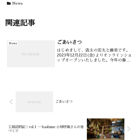
News
関連記事
ごあいさつ
News
はじめまして、店主の宏太と麻美です。
2023年12月22日(金)よりオンラインショ
ップオープンいたしました。今年の春に
「夫婦でお店をはじめます！」と宣言し
てから既に半年が経過してしまいまし
た。のんびり屋の私たち＋買付けからお
店の準備まで初め...
ごあいさつ
工房訪問記｜vol.1 一 hashime 小林研哉さんの箒
づくり