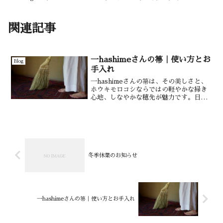
関連記事
一hashimeさんの箒｜使い方とお
Blog
手入れ
一hashimeさんの箒は、その美しさと、
ホウキモロコシならではの軽やかな掃き
心地、しなやかな穂先が魅力です。日々
の掃除を、ちょっと心豊かな時間に変え
てくれる道具。今回は、箒職人・小林さ
んに伺った「おすすめの使い方」と「お
手入れのコツ」をご...
冬季休業のお知らせ
一hashimeさんの箒｜使い方とお手入れ