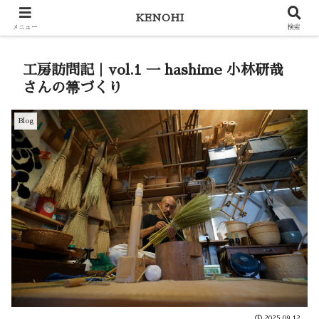
KENOHI
KENOHI
メニュー
検索
工房訪問記｜vol.1 一 hashime 小林研哉
さんの箒づくり
Blog
2025.09.12